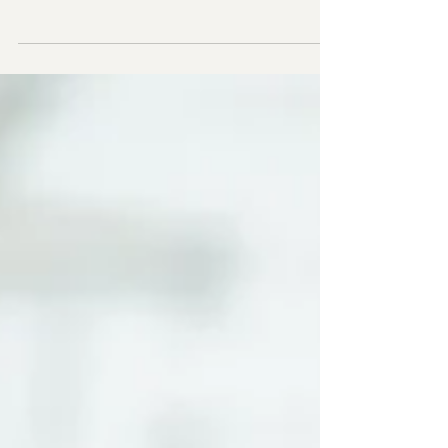
στην Αγγλία προσφέρει πολλές ευκαιρίες, αλλά έχει
και γρήγορους ρυθμούς και απαιτήσεις. Πολλοί
Έλληνες που ζουν εδώ αντιμετωπίζουν καθημερινά
πίεση στη δουλειά, μεγάλες αποστάσεις, λίγο χρόνο
και συχνά νιώθουν αποκομμένοι. Σε αυτό το
πλαίσιο, η ανάγκη για ψυχολογική υποστήριξη
γίνεται πιο ξεκάθαρη. Όμως, υπάρχει και ένα
πρακτικό ερώτημα: Πώς μπορεί κάποιος να
ξεκινήσει ψυχοθεραπεία όταν η καθημ